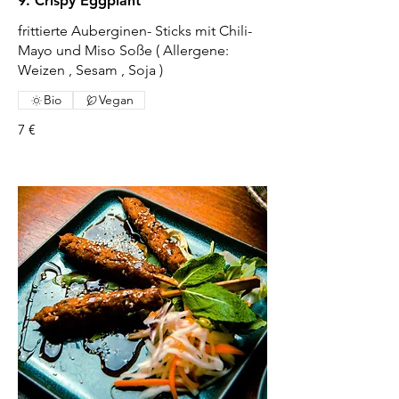
9. Crispy Eggplant
frittierte Auberginen- Sticks mit Chili-
Mayo und Miso Soße ( Allergene:
Weizen , Sesam , Soja )
Bio
Vegan
7 €