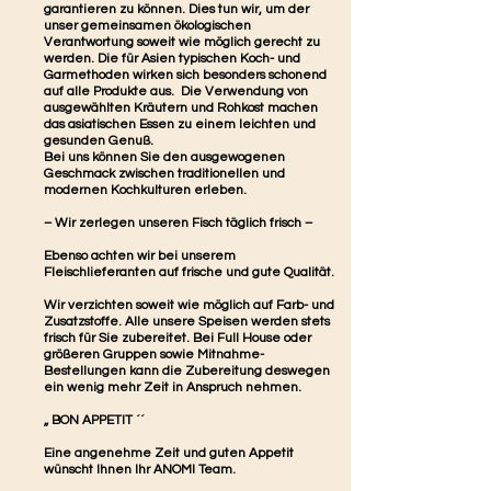
garantieren zu können. Dies tun wir, um der
unser gemeinsamen ökologischen
Verantwortung soweit wie möglich gerecht zu
werden. Die für Asien typischen Koch- und
Garmethoden wirken sich besonders schonend
auf alle Produkte aus. Die Verwendung von
ausgewählten Kräutern und Rohkost machen
das asiatischen Essen zu einem leichten und
gesunden Genuß.
Bei uns können Sie den ausgewogenen
Geschmack zwischen traditionellen und
modernen Kochkulturen erleben.
– Wir zerlegen unseren Fisch täglich frisch –
Ebenso achten wir bei unserem
Fleischlieferanten auf frische und gute Qualität.
Wir verzichten soweit wie möglich auf Farb- und
Zusatzstoffe. Alle unsere Speisen werden stets
frisch für Sie zubereitet. Bei Full House oder
größeren Gruppen sowie Mitnahme-
Bestellungen kann die Zubereitung deswegen
ein wenig mehr Zeit in Anspruch nehmen.
„ BON APPETIT ´´
Eine angenehme Zeit und guten Appetit
wünscht Ihnen Ihr ANOMI Team.