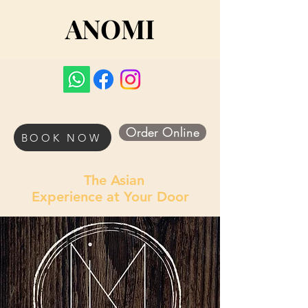
ANOMI
Order Online
BOOK NOW
The Asian
Experience at Your Door